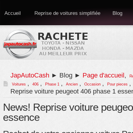
Accueil
Reprise de voitures simplifiée
Blog
JapAutoCash
► Blog ►
Page d'accueil
,
R
,
,
,
,
,
,
Voitures
406
Phase 1
Ancien
Occasion
Pour pieces
Reprise voiture peugeot 406 phase 1 esse
News! Reprise voiture peugeo
essence