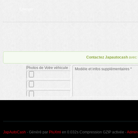
Contactez Japautocash
avec 
Photos de Votre véhicule :
JapAutoCash
- Généré par
PluXml
en 0.032s Compression GZIP activée -
Admini