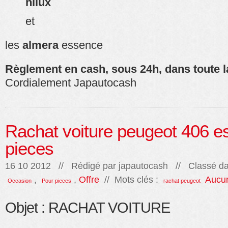
hilux
et
les
almera
essence
Règlement en cash, sous 24h, dans toute l
Cordialement Japautocash
Rachat voiture peugeot 406 e
pieces
16 10 2012 // Rédigé par
japautocash
// Classé da
,
,
Offre
// Mots clés :
Aucu
Occasion
Pour pieces
rachat peugeot
Objet : RACHAT VOITURE