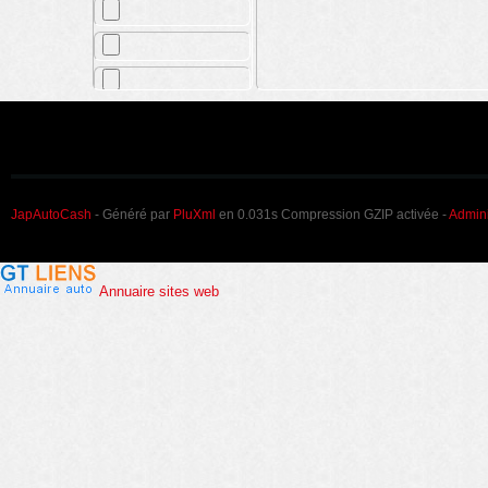
JapAutoCash
- Généré par
PluXml
en 0.031s Compression GZIP activée -
Admini
Annuaire sites web