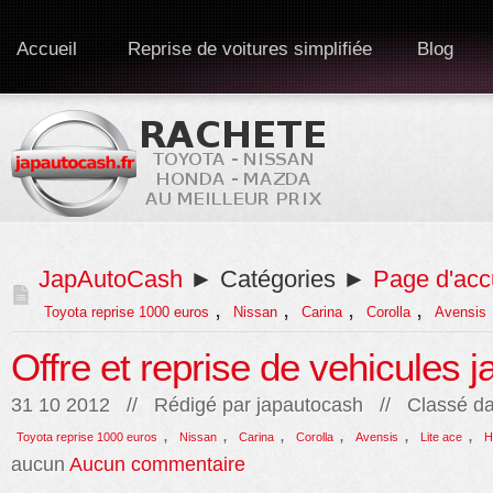
Accueil
Reprise de voitures simplifiée
Blog
JapAutoCash
► Catégories ►
Page d'acc
,
,
,
,
Toyota reprise 1000 euros
Nissan
Carina
Corolla
Avensis
Offre et reprise de vehicules 
31 10 2012 // Rédigé par
japautocash
// Classé da
,
,
,
,
,
,
Toyota reprise 1000 euros
Nissan
Carina
Corolla
Avensis
Lite ace
H
aucun
Aucun commentaire