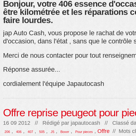
Bonjour, votre 406 essence d'occ
être kilométrée et les réparations
faire lourdes.
jap Auto Cash, vous propose le rachat de vot
d'occasion, dans l'état , sans que le contrôle s
Merci de nous contacter pour tout renseignem
Réponse assurée...
cordialement l'équipe Japautocash
Offre reprise peugeot pour pi
16 09 2012 // Rédigé par
japautocash
// Classé da
,
,
,
,
,
,
,
Offre
// Mots cl
206
406
407
505
J5
Boxer
Pour pieces